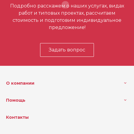
Отзывов ещё нет – ваш может стать
Подробно расскажем о наших услугах, видах
первым
работ и типовых проектах, рассчитаем
стоимость и подготовим индивидуальное
предложение!
Задать вопрос
О компании
Помощь
Контакты