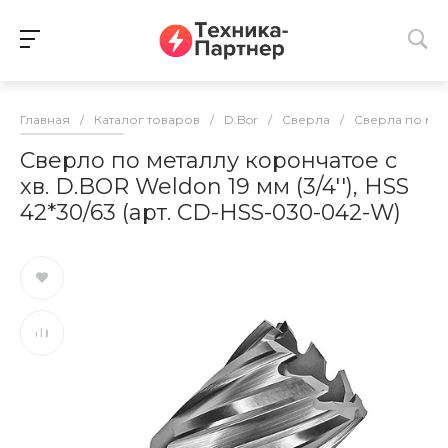
Главная
/
Каталог товаров
/
D.Bor
/
Сверла
/
Сверла по ме
Сверло по металлу корончатое с
хв. D.BOR Weldon 19 мм (3/4''), HSS
42*30/63 (арт. CD-HSS-030-042-W)