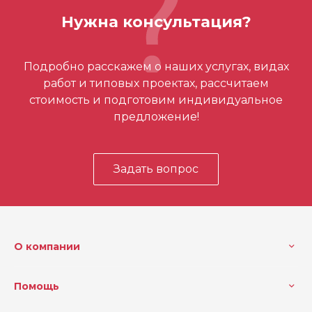
Вес (кг)
0.0741 кг
Нужна консультация?
Отзывов ещё нет – ваш может стать
Подробно расскажем о наших услугах, видах
первым
работ и типовых проектах, рассчитаем
стоимость и подготовим индивидуальное
предложение!
Задать вопрос
О компании
Помощь