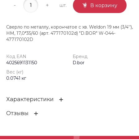
-
+
шт.
В корзину
Сверло по металлу, корончатое с хв. Weldon 19 мм (3/4''),
HM, 17,0*35/60 (арт. 477170102d) "D.BOR" W-044-
477170102D
Код EAN
Бренд
4025691131150
D.bor
Вес (кг)
0.0741 кг
Характеристики
Отзывы
Код EAN
4025691131150
Бренд
D.bor
ОСТАВИТЬ ОТЗЫВ