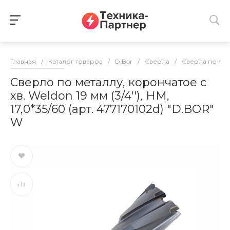
Главная
/
Каталог товаров
/
D.Bor
/
Сверла
/
Сверла по ме
Сверло по металлу, корончатое с
хв. Weldon 19 мм (3/4''), HM,
17,0*35/60 (арт. 477170102d) "D.BOR"
W