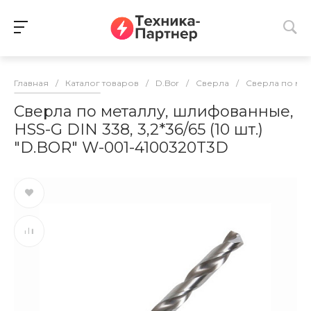
Главная
/
Каталог товаров
/
D.Bor
/
Сверла
/
Сверла по ме
Сверла по металлу, шлифованные,
HSS-G DIN 338, 3,2*36/65 (10 шт.)
"D.BOR" W-001-4100320T3D