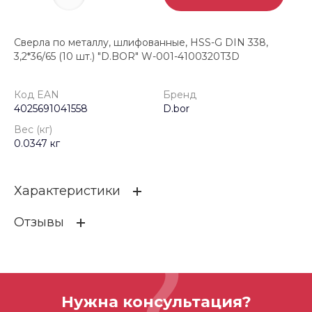
Сверла по металлу, шлифованные, HSS-G DIN 338,
3,2*36/65 (10 шт.) "D.BOR" W-001-4100320T3D
Код EAN
Бренд
4025691041558
D.bor
Вес (кг)
0.0347 кг
Характеристики
Отзывы
Код EAN
4025691041558
Бренд
D.bor
ОСТАВИТЬ ОТЗЫВ
Вес (кг)
0.0347 кг
Нужна консультация?