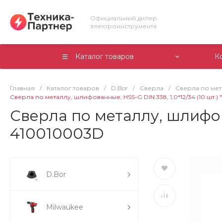
Официальный дилер
электроинструмента
Каталог товаров
К
Главная
/
Каталог товаров
/
D.Bor
/
Сверла
/
Сверла по ме
Сверла по металлу, шлифованные, HSS-G DIN 338, 1,0*12/34 (10 шт.
Сверла по металлу, шлифова
410010003D
D.Bor
Milwaukee