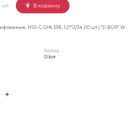
шт.
В корзину
ифованные, HSS-G DIN 338, 1,0*12/34 (10 шт.) "D.BOR" W-
Бренд
D.bor
4025691041336
ЫВ
D.bor