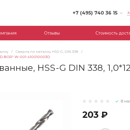
+7 (495) 740 36 15
З
+7 (495) 740 36 15
г. Москва, Филевский
омпания
Отзывы
Стоимость дост
бульвар, д.10, к.3
Пн-Пт: 10:00-18:00
Cб-Вс: Выходной
таллу
/
Сверла по металлу HSS-G, DIN 338
/
mail@tool-partner.ru
) "D.BOR" W-001-410010003D
нные, HSS-G DIN 338, 1,0*12/
В на
203 ₽