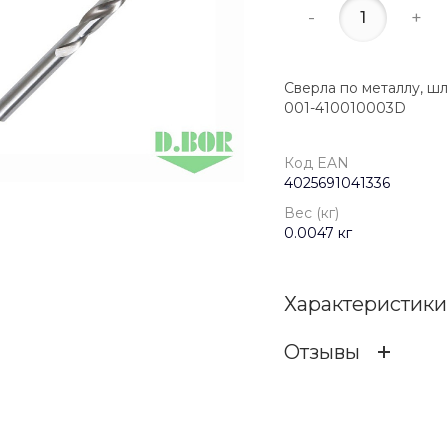
-
+
Сверла по металлу, шл
001-410010003D
Код EAN
4025691041336
Вес (кг)
0.0047 кг
Характеристики
Отзывы
Код EAN
ОСТАВИТЬ ОТЗ
Бренд