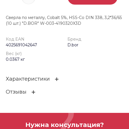
Сверла по металлу, Cobalt 5%, HSS-Co DIN 338, 3,2*36/65
(10 шт.) "D.BOR" W-003-4190320X3D
Код EAN
Бренд
4025691042647
D.bor
Вес (кг)
0.0367 кг
Характеристики
Отзывы
Код EAN
4025691042647
Бренд
D.bor
ОСТАВИТЬ ОТЗЫВ
Вес (кг)
0.0367 кг
Нужна консультация?