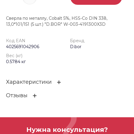
Сверла по металлу, Cobalt 5%, HSS-Co DIN 338,
13,0*101/151 (5 шт.) "D.BOR" W-003-4191300X3D
Код EAN
Бренд
4025691042906
D.bor
Вес (кг)
0.5784 кг
Характеристики
Отзывы
Код EAN
4025691042906
Бренд
D.bor
ОСТАВИТЬ ОТЗЫВ
Вес (кг)
0.5784 кг
Нужна консультация?