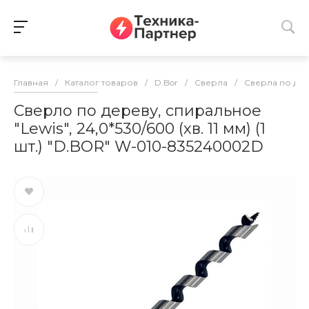
Главная
/
Каталог товаров
/
D.Bor
/
Сверла
/
Сверла по де
Сверло по дереву, спиральное
"Lewis", 24,0*530/600 (хв. 11 мм) (1
шт.) "D.BOR" W-010-835240002D