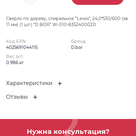
Сверло по дереву, спиральное "Lewis", 24,0*530/600 (хв.
11 мм) (1 шт.) "D.BOR" W-010-835240002D
Код EAN
Бренд
4025691044115
D.bor
Вес (кг)
0.986 кг
Характеристики
Отзывы
Код EAN
4025691044115
Бренд
D.bor
ОСТАВИТЬ ОТЗЫВ
Вес (кг)
0.986 кг
Нужна консультация?