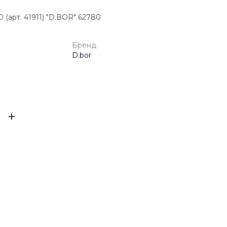
 (арт. 41911) "D.BOR" 62780
Бренд
D.bor
4025691082865
ЫВ
D.bor
0.0251 кг
ов ещё нет – ваш может стать первым