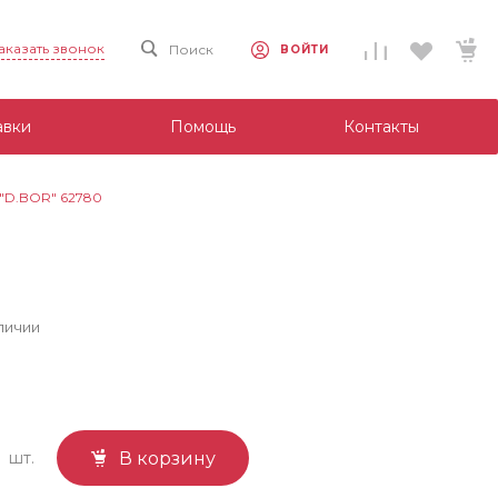
аказать звонок
Поиск
ВОЙТИ
авки
Помощь
Контакты
) "D.BOR" 62780
личии
шт.
В корзину