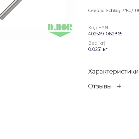
Сверло Schlag 7*60/100
Код EAN
4025691082865
Вес (кг)
0.0251 кг
Характеристики
Отзывы
Код EAN
ОСТАВИТЬ ОТЗ
Бренд
Вес (кг)
Отзыв