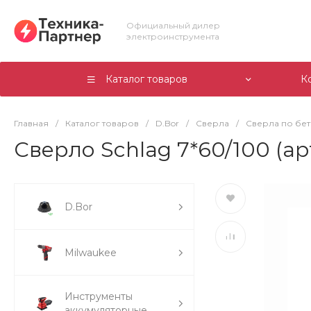
Официальный дилер
электроинструмента
Каталог товаров
К
Главная
/
Каталог товаров
/
D.Bor
/
Сверла
/
Сверла по бе
Сверло Schlag 7*60/100 (арт
D.Bor
Milwaukee
Инструменты
аккумуляторные