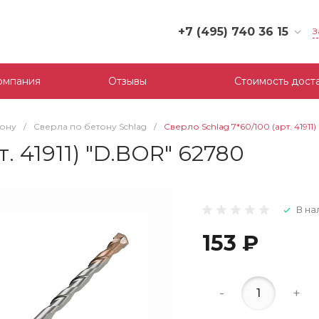
+7 (495) 740 36 15
З
+7 (495) 740 36 15
г. Москва, Филевский
омпания
Отзывы
Стоимость дост
бульвар, д.10, к.3
Пн-Пт: 10:00-18:00
Cб-Вс: Выходной
тону
/
Сверла по бетону Schlag
/
Сверло Schlag 7*60/100 (арт. 41911
mail@tool-partner.ru
. 41911) "D.BOR" 62780
В на
153 ₽
-
+