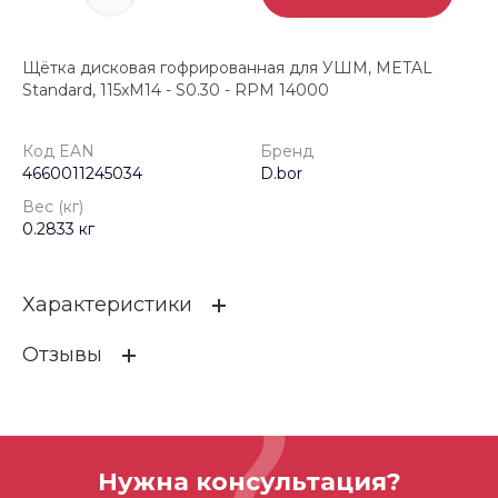
Щётка дисковая гофрированная для УШМ, METAL
Standard, 115xМ14 - S0.30 - RPM 14000
Код EAN
Бренд
4660011245034
D.bor
Вес (кг)
0.2833 кг
Характеристики
Отзывы
Код EAN
4660011245034
Бренд
D.bor
ОСТАВИТЬ ОТЗЫВ
Вес (кг)
0.2833 кг
Нужна консультация?