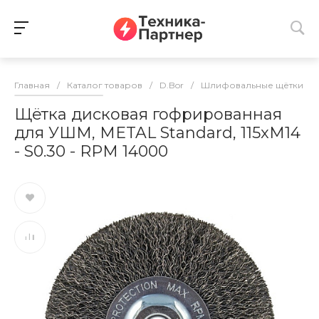
Главная
/
Каталог товаров
/
D.Bor
/
Шлифовальные щётки
/
Щётка дисковая гофрированная
для УШМ, METAL Standard, 115xМ14
- S0.30 - RPM 14000