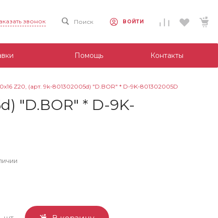
аказать звонок
Поиск
ВОЙТИ
авки
Помощь
Контакты
0х16 Z20, (арт. 9k-801302005d) "D.BOR" * D-9K-801302005D
d) "D.BOR" * D-9K-
личии
шт.