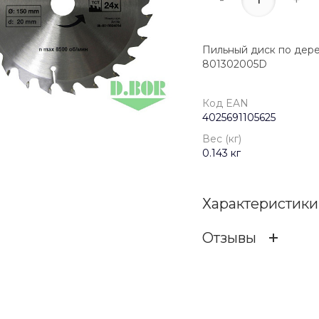
Пильный диск по дерев
801302005D
Код EAN
4025691105625
Вес (кг)
0.143 кг
Характеристики
Отзывы
Код EAN
ОСТАВИТЬ ОТЗ
Бренд