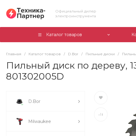
Официальный дилер
электроинструмента
Каталог товаров
К
Главная
/
Каталог товаров
/
D.Bor
/
Пильные диски
/
Пильны
Пильный диск по дереву, 13
801302005D
D.Bor
Milwaukee