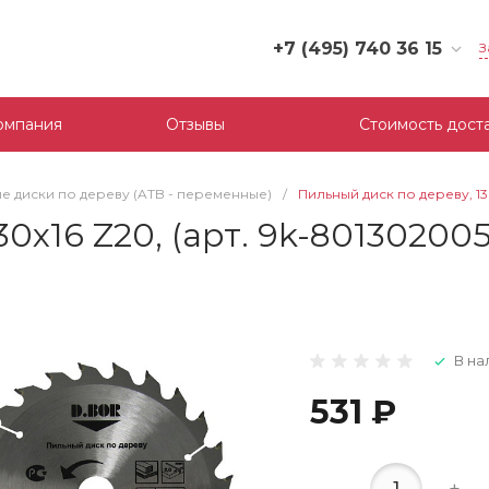
+7 (495) 740 36 15
З
+7 (495) 740 36 15
г. Москва, Филевский
омпания
Отзывы
Стоимость дост
бульвар, д.10, к.3
Пн-Пт: 10:00-18:00
Cб-Вс: Выходной
е диски по дереву (ATB - переменные)
/
Пильный диск по дереву, 13
mail@tool-partner.ru
0х16 Z20, (арт. 9k-801302005
В на
531 ₽
-
+