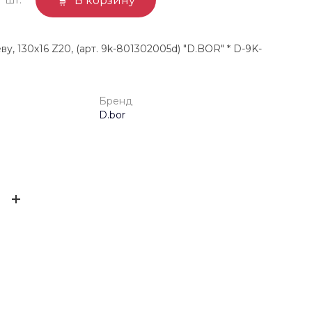
В корзину
у, 130х16 Z20, (арт. 9k-801302005d) "D.BOR" * D-9K-
Бренд
D.bor
4025691105625
ЫВ
D.bor