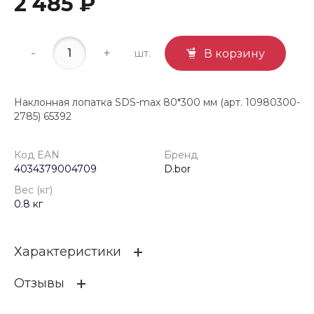
2 485 ₽
-
+
шт.
В корзину
Наклонная лопатка SDS-max 80*300 мм (арт. 10980300-
2785) 65392
Код EAN
Бренд
4034379004709
D.bor
Вес (кг)
0.8 кг
Характеристики
Отзывы
Код EAN
4034379004709