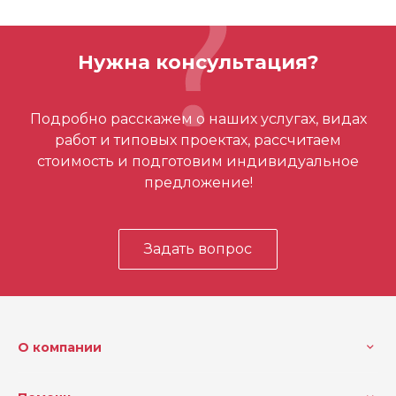
Бренд
D.bor
ОСТАВИТЬ ОТЗЫВ
Вес (кг)
0.8 кг
Нужна консультация?
Отзывов ещё нет – ваш может стать
Подробно расскажем о наших услугах, видах
первым
работ и типовых проектах, рассчитаем
стоимость и подготовим индивидуальное
предложение!
Задать вопрос
О компании