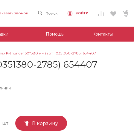
аказать звонок
Поиск
ВОЙТИ
авки
Помощь
Контакты
 K-thunder 50*380 мм (арт. 10351380-2785) 654407
0351380-2785) 654407
личии
шт.
В корзину