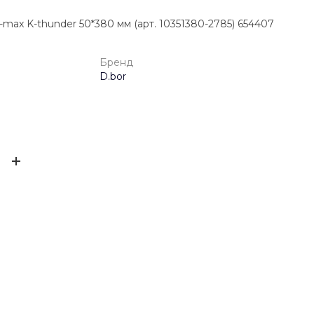
ax K-thunder 50*380 мм (арт. 10351380-2785) 654407
Бренд
D.bor
4034379004600
ЫВ
D.bor
0.8 кг
ов ещё нет – ваш может стать первым