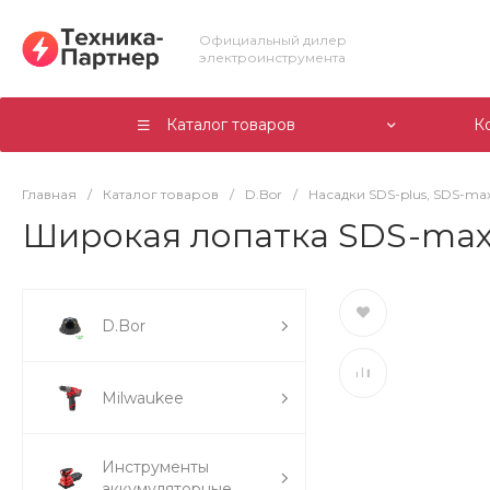
Официальный дилер
электроинструмента
Каталог товаров
К
Главная
/
Каталог товаров
/
D.Bor
/
Насадки SDS-plus, SDS-ma
Широкая лопатка SDS-max K
D.Bor
Milwaukee
Инструменты
аккумуляторные