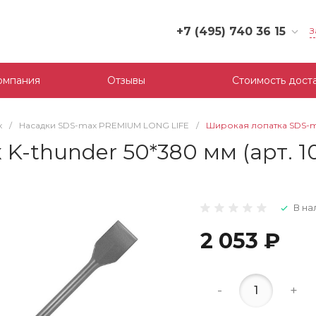
+7 (495) 740 36 15
З
+7 (495) 740 36 15
г. Москва, Филевский
омпания
Отзывы
Стоимость дост
бульвар, д.10, к.3
Пн-Пт: 10:00-18:00
Cб-Вс: Выходной
x
/
Насадки SDS-max PREMIUM LONG LIFE
/
Широкая лопатка SDS-max
mail@tool-partner.ru
-thunder 50*380 мм (арт. 1
В на
2 053 ₽
-
+