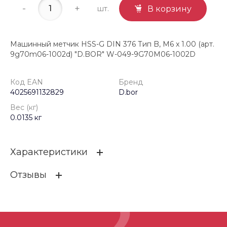
-
+
шт.
В корзину
Машинный метчик HSS-G DIN 376 Тип B, M6 x 1.00 (арт.
9g70m06-1002d) "D.BOR" W-049-9G70M06-1002D
Код EAN
Бренд
4025691132829
D.bor
Вес (кг)
0.0135 кг
Характеристики
Отзывы
Код EAN
4025691132829
Бренд
D.bor
ОСТАВИТЬ ОТЗЫВ
Вес (кг)
0.0135 кг