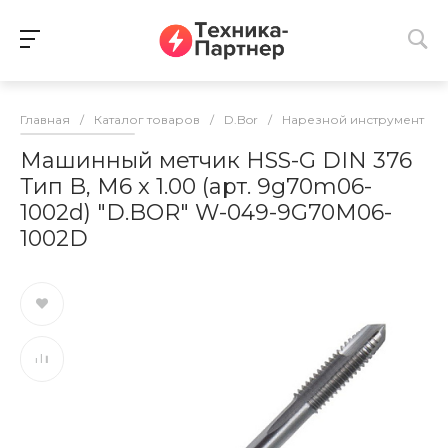
Главная
/
Каталог товаров
/
D.Bor
/
Нарезной инструмент
/
Машинный метчик HSS-G DIN 376
Тип B, M6 x 1.00 (арт. 9g70m06-
1002d) "D.BOR" W-049-9G70M06-
1002D