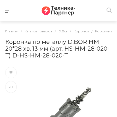
Главная
/
Каталог товаров
/
D.Bor
/
Коронки
/
Коронки по 
Коронка по металлу D.BOR HM
20*28 хв. 13 мм (арт. HS-HM-28-020-
T) D-HS-HM-28-020-T