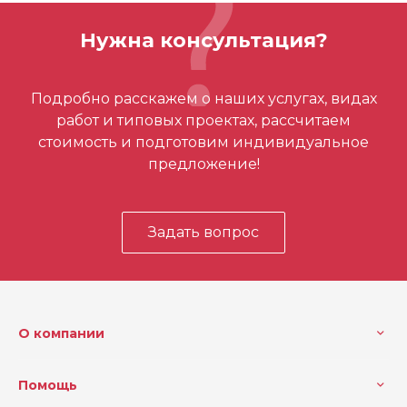
Вес (кг)
0.863 кг
Нужна консультация?
Отзывов ещё нет – ваш может стать
Подробно расскажем о наших услугах, видах
первым
работ и типовых проектах, рассчитаем
стоимость и подготовим индивидуальное
предложение!
Задать вопрос
О компании
Помощь