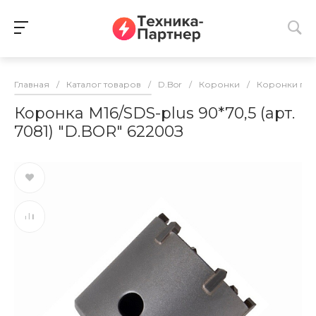
Главная
/
Каталог товаров
/
D.Bor
/
Коронки
/
Коронки по 
Коронка М16/SDS-plus 90*70,5 (арт.
7081) "D.BOR" 62200З