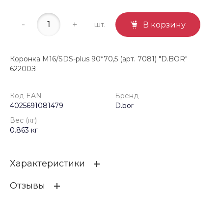
-
+
шт.
В корзину
Коронка М16/SDS-plus 90*70,5 (арт. 7081) "D.BOR"
62200З
Код EAN
Бренд
4025691081479
D.bor
Вес (кг)
0.863 кг
Характеристики
Отзывы
Код EAN
4025691081479
Бренд
D.bor
ОСТАВИТЬ ОТЗЫВ