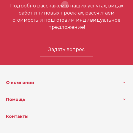
Отзывов ещё нет – ваш может стать
Подробно расскажем о наших услугах, видах
первым
работ и типовых проектах, рассчитаем
стоимость и подготовим индивидуальное
предложение!
Задать вопрос
О компании
Помощь
Контакты