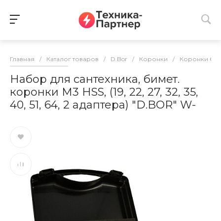
Главная
/
Каталог товаров
/
D.Bor
/
Коронки
/
Коронки би
Набор для сантехника, бимет.
коронки М3 HSS, (19, 22, 27, 32, 35,
40, 51, 64, 2 адаптера) "D.BOR" W-