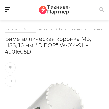
Главная
/
Каталог товаров
/
D.Bor
/
Коронки
/
Коронки би
Биметаллическая коронка М3,
HSS, 16 мм. "D.BOR" W-014-9H-
4001605D