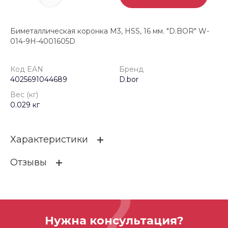
Биметаллическая коронка М3, HSS, 16 мм. "D.BOR" W-
014-9H-4001605D
Код EAN
Бренд
4025691044689
D.bor
Вес (кг)
0.029 кг
Характеристики
Отзывы
Код EAN
4025691044689
Бренд
D.bor
ОСТАВИТЬ ОТЗЫВ
Вес (кг)
0.029 кг
Нужна консультация?