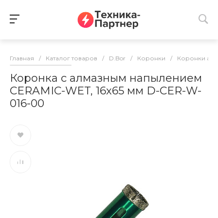
Главная
/
Каталог товаров
/
D.Bor
/
Коронки
/
Коронки ал
Коронка с алмазным напылением
CERAMIC-WET, 16х65 мм D-CER-W-
016-00