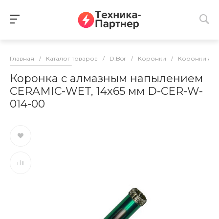
Главная
/
Каталог товаров
/
D.Bor
/
Коронки
/
Коронки ал
Коронка с алмазным напылением
CERAMIC-WET, 14х65 мм D-CER-W-
014-00