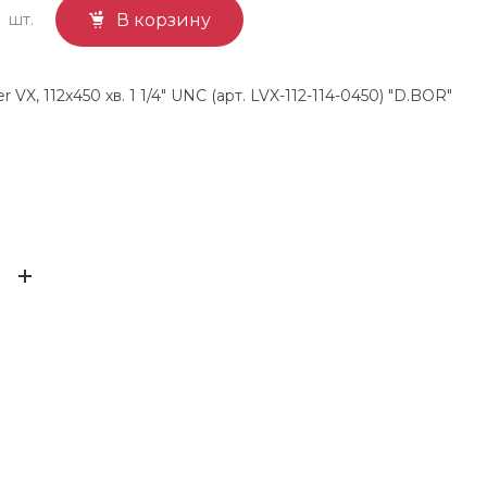
шт.
В корзину
 VX, 112х450 хв. 1 1/4" UNC (арт. LVX-112-114-0450) "D.BOR"
D.bor
ЫВ