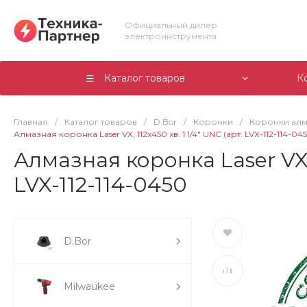
Официальный дилер
электроинструмента
Каталог товаров
К
Главная
/
Каталог товаров
/
D.Bor
/
Коронки
/
Коронки ал
Алмазная коронка Laser VX, 112х450 хв. 1 1/4" UNC (арт. LVX-112-114-0
Алмазная коронка Laser VX, 
LVX-112-114-0450
D.Bor
Milwaukee