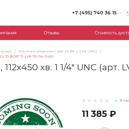
+7 (495) 740 36 15
З
+7 (495) 740 36 15
г. Москва, Филевский
омпания
Отзывы
Стоимость дост
бульвар, д.10, к.3
Пн-Пт: 10:00-18:00
Cб-Вс: Выходной
мазные
/
Коронки алмазные Laser VX BK 2 (1 1/4" UNC)
/
mail@tool-partner.ru
450) "D.BOR" D-LVX-112-114-0450
112х450 хв. 1 1/4" UNC (арт. L
В на
11 385 ₽