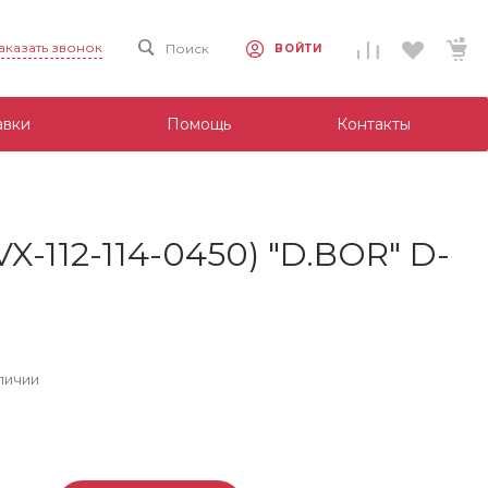
аказать звонок
Поиск
ВОЙТИ
авки
Помощь
Контакты
VX-112-114-0450) "D.BOR" D-
личии