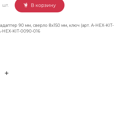
шт.
В корзину
адаптер 90 мм, сверло 8х150 мм, ключ (арт. A-HEX-KIT-
A-HEX-KIT-0090-016
D.bor
ЫВ