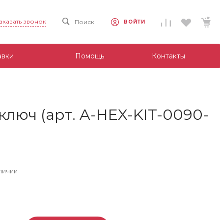
аказать звонок
Поиск
ВОЙТИ
авки
Помощь
Контакты
ключ (арт. A-HEX-KIT-0090-
личии