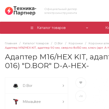
Официальный дилер
электроинструмента
Каталог товаров
К
Главная
/
Каталог товаров
/
D.Bor
/
Коронки
/
Коронки ал
Адаптер М16/HEX KIT, адаптер 90 мм, сверло 8х150 мм, ключ (арт. A
Адаптер М16/HEX KIT, адап
016) "D.BOR" D-A-HEX-
D.Bor
Milwaukee