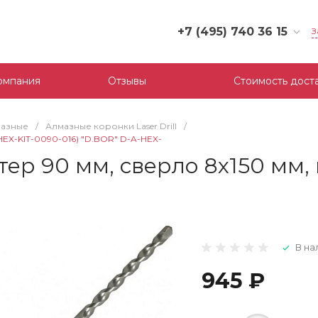
+7 (495) 740 36 15
З
+7 (495) 740 36 15
г. Москва, Филевский
омпания
Отзывы
Стоимость дост
бульвар, д.10, к.3
Пн-Пт: 10:00-18:00
Cб-Вс: Выходной
мазные
/
Алмазные коронки Laser Drill
/
mail@tool-partner.ru
-HEX-KIT-0090-016) "D.BOR" D-A-HEX-
тер 90 мм, сверло 8х150 мм, 
В на
945 ₽