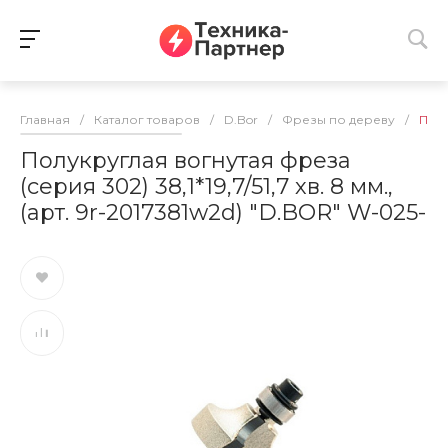
Главная
/
Каталог товаров
/
D.Bor
/
Фрезы по дереву
/
Полу
Полукруглая вогнутая фреза
(серия 302) 38,1*19,7/51,7 хв. 8 мм.,
(арт. 9r-2017381w2d) "D.BOR" W-025-