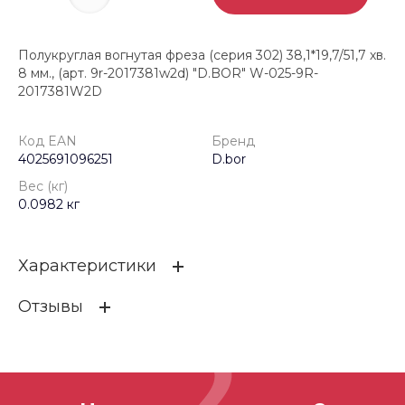
Полукруглая вогнутая фреза (серия 302) 38,1*19,7/51,7 хв.
8 мм., (арт. 9r-2017381w2d) "D.BOR" W-025-9R-
2017381W2D
Код EAN
Бренд
4025691096251
D.bor
Вес (кг)
0.0982 кг
Характеристики
Отзывы
Код EAN
4025691096251
Бренд
D.bor
ОСТАВИТЬ ОТЗЫВ
Вес (кг)
0.0982 кг