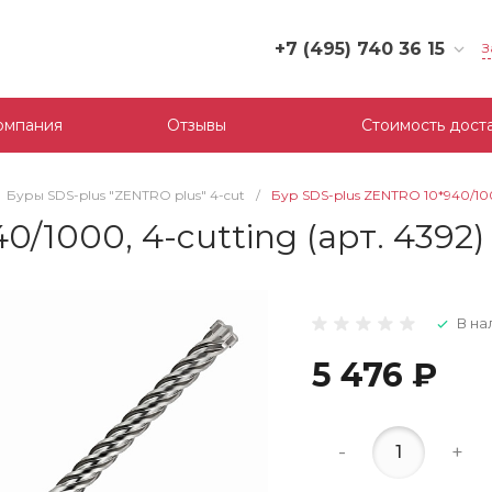
+7 (495) 740 36 15
З
+7 (495) 740 36 15
г. Москва, Филевский
омпания
Отзывы
Стоимость дост
бульвар, д.10, к.3
Пн-Пт: 10:00-18:00
Cб-Вс: Выходной
Буры SDS-plus "ZENTRO plus" 4-cut
/
Бур SDS-plus ZENTRO 10*940/1000
mail@tool-partner.ru
1000, 4-cutting (арт. 4392) 
В на
5 476 ₽
-
+