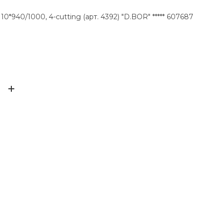
*940/1000, 4-cutting (арт. 4392) "D.BOR" ***** 607687
D.bor
ЫВ
ов ещё нет – ваш может стать первым