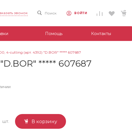
аказать звонок
Поиск
ВОЙТИ
авки
Помощь
Контакты
, 4-cutting (арт. 4392) "D.BOR" ***** 607687
"D.BOR" ***** 607687
личии
шт.
В корзину