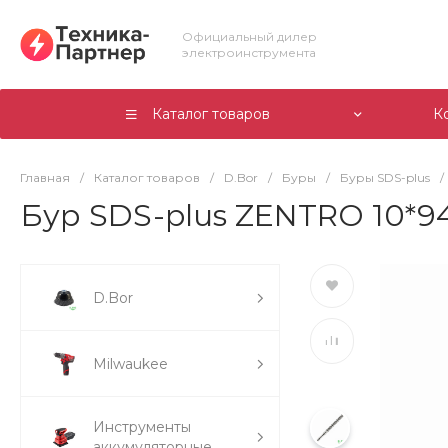
Официальный дилер
электроинструмента
Каталог товаров
К
Главная
/
Каталог товаров
/
D.Bor
/
Буры
/
Буры SDS-plus
/
Бур SDS-plus ZENTRO 10*940/
D.Bor
Milwaukee
Инструменты
аккумуляторные