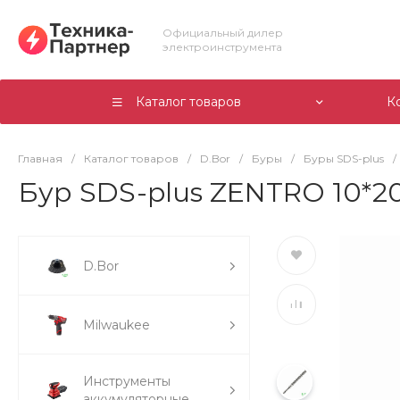
Официальный дилер
электроинструмента
Каталог товаров
К
Главная
/
Каталог товаров
/
D.Bor
/
Буры
/
Буры SDS-plus
/
Бур SDS-plus ZENTRO 10*200
D.Bor
Milwaukee
Инструменты
аккумуляторные