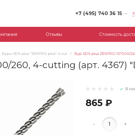
+7 (495) 740 36 15
З
+7 (495) 740 36 15
г. Москва, Филевский
омпания
Отзывы
Стоимость дост
бульвар, д.10, к.3
Пн-Пт: 10:00-18:00
Cб-Вс: Выходной
Буры SDS-plus "ZENTRO plus" 4-cut
/
Бур SDS-plus ZENTRO 10*200/260
mail@tool-partner.ru
/260, 4-cutting (арт. 4367)
В на
865 ₽
-
+