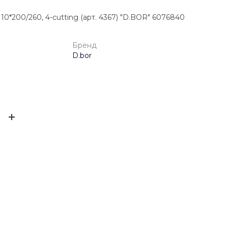
0*200/260, 4-cutting (арт. 4367) "D.BOR" 6076840
Бренд
D.bor
4025691069897
ЫВ
D.bor
0.1101 кг
ов ещё нет – ваш может стать первым