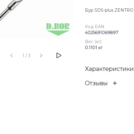
Бур SDS-plus ZENTRO 1
Код EAN
4025691069897
Вес (кг)
0.1101 кг
1
/
3
Характеристики
Отзывы
Код EAN
ОСТАВИТЬ ОТЗ
Бренд
Вес (кг)
Отзыв