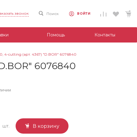
аказать звонок
Поиск
ВОЙТИ
авки
Помощь
Контакты
, 4-cutting (арт. 4367) "D.BOR" 6076840
 "D.BOR" 6076840
личии
шт.
В корзину