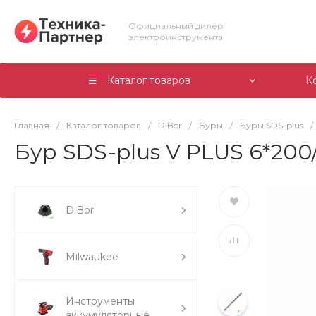
Официальный дилер
электроинструмента
Каталог товаров
К
Главная
/
Каталог товаров
/
D.Bor
/
Буры
/
Буры SDS-plus
/
Бур SDS-plus V PLUS 6*200/2
D.Bor
Milwaukee
Инструменты
аккумуляторные