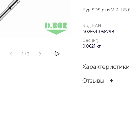
Бур SDS-plus V PLUS 6*
Код EAN
4025691056798
Вес (кг)
0.0621 кг
1
/
3
Характеристики
Отзывы
Код EAN
ОСТАВИТЬ ОТЗ
Бренд
Вес (кг)
Отзыв