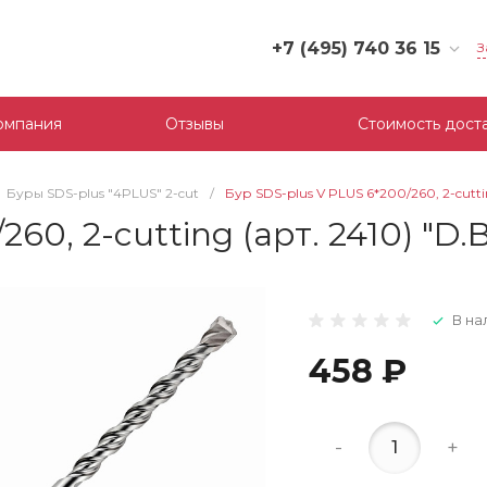
+7 (495) 740 36 15
З
+7 (495) 740 36 15
г. Москва, Филевский
омпания
Отзывы
Стоимость дост
бульвар, д.10, к.3
Пн-Пт: 10:00-18:00
Cб-Вс: Выходной
Буры SDS-plus "4PLUS" 2-cut
/
Бур SDS-plus V PLUS 6*200/260, 2-cutt
mail@tool-partner.ru
60, 2-cutting (арт. 2410) "D
В на
458 ₽
-
+