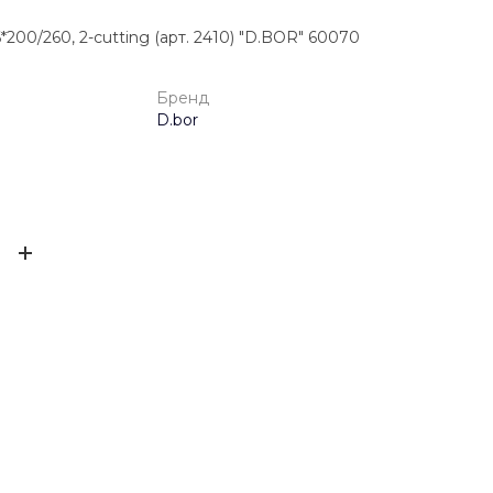
200/260, 2-cutting (арт. 2410) "D.BOR" 60070
Бренд
D.bor
4025691056798
ЫВ
D.bor
0.0621 кг
ов ещё нет – ваш может стать первым