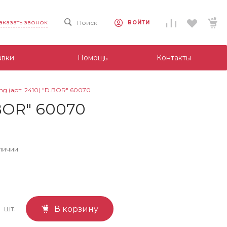
аказать звонок
Поиск
ВОЙТИ
авки
Помощь
Контакты
ing (арт. 2410) "D.BOR" 60070
.BOR" 60070
личии
шт.
В корзину