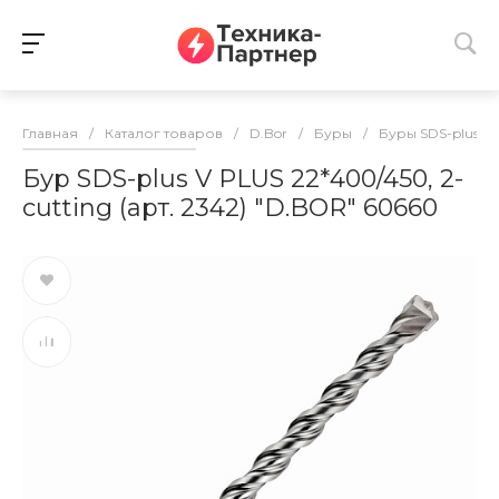
Главная
/
Каталог товаров
/
D.Bor
/
Буры
/
Буры SDS-plus
/
Бур SDS-plus V PLUS 22*400/450, 2-
cutting (арт. 2342) "D.BOR" 60660