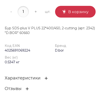
-
+
шт.
В корзину
Бур SDS-plus V PLUS 22*400/450, 2-cutting (арт. 2342)
"D.BOR" 60660
Код EAN
Бренд
4025691069224
D.bor
Вес (кг)
0.5347 кг
Характеристики
Отзывы
Код EAN
4025691069224
Бренд
D.bor
ОСТАВИТЬ ОТЗЫВ