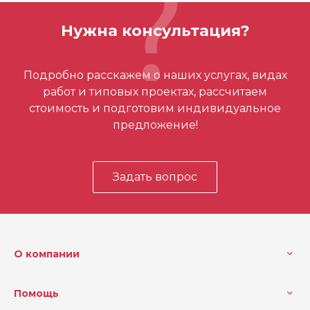
Вес (кг)
0.5347 кг
Нужна консультация?
Отзывов ещё нет – ваш может стать
Подробно расскажем о наших услугах, видах
первым
работ и типовых проектах, рассчитаем
стоимость и подготовим индивидуальное
предложение!
Задать вопрос
О компании
Помощь