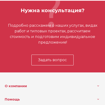
Вес (кг)
2.469 кг
Нужна консультация?
Отзывов ещё нет – ваш может стать
Подробно расскажем о наших услугах, видах
первым
работ и типовых проектах, рассчитаем
стоимость и подготовим индивидуальное
предложение!
Задать вопрос
О компании
Помощь