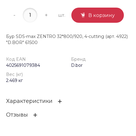
-
+
шт.
В корзину
Бур SDS-max ZENTRO 32*800/920, 4-cutting (арт. 4922)
"D.BOR" 61500
Код EAN
Бренд
4025691079384
D.bor
Вес (кг)
2.469 кг
Характеристики
Отзывы
Код EAN
4025691079384
Бренд
D.bor
ОСТАВИТЬ ОТЗЫВ