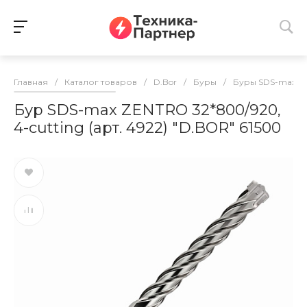
Главная
/
Каталог товаров
/
D.Bor
/
Буры
/
Буры SDS-max
/
Бур SDS-max ZENTRO 32*800/920,
4-cutting (арт. 4922) "D.BOR" 61500