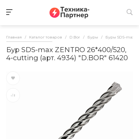
Главная
/
Каталог товаров
/
D.Bor
/
Буры
/
Буры SDS-max
/
Бур SDS-max ZENTRO 26*400/520,
4-cutting (арт. 4934) "D.BOR" 61420