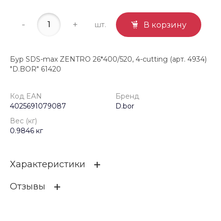
-
+
шт.
В корзину
Бур SDS-max ZENTRO 26*400/520, 4-cutting (арт. 4934)
"D.BOR" 61420
Код EAN
Бренд
4025691079087
D.bor
Вес (кг)
0.9846 кг
Характеристики
Отзывы
Код EAN
4025691079087
Бренд
D.bor
ОСТАВИТЬ ОТЗЫВ