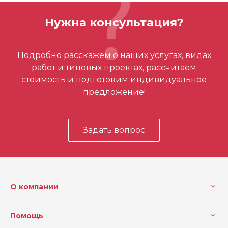
Вес (кг)
0.9846 кг
Нужна консультация?
Отзывов ещё нет – ваш может стать
Подробно расскажем о наших услугах, видах
первым
работ и типовых проектах, рассчитаем
стоимость и подготовим индивидуальное
предложение!
Задать вопрос
О компании
Помощь