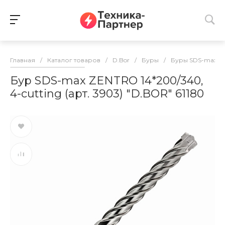
Главная
/
Каталог товаров
/
D.Bor
/
Буры
/
Буры SDS-max
/
Бур SDS-max ZENTRO 14*200/340,
4-cutting (арт. 3903) "D.BOR" 61180