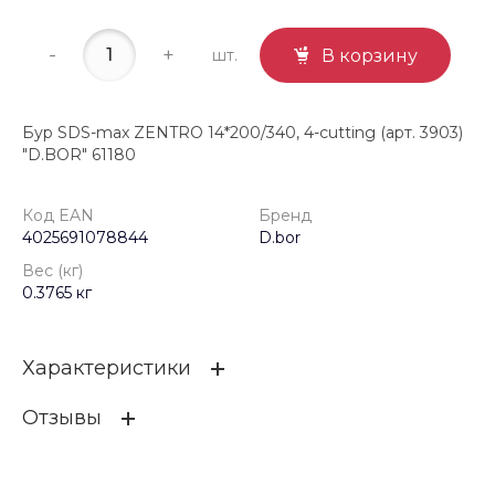
-
+
шт.
В корзину
Бур SDS-max ZENTRO 14*200/340, 4-cutting (арт. 3903)
"D.BOR" 61180
Код EAN
Бренд
4025691078844
D.bor
Вес (кг)
0.3765 кг
Характеристики
Отзывы
Код EAN
4025691078844
Бренд
D.bor
ОСТАВИТЬ ОТЗЫВ