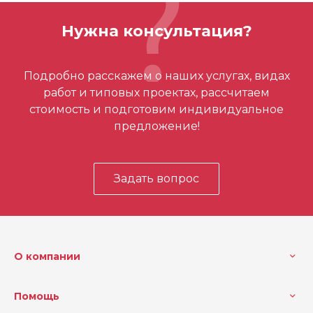
Вес (кг)
0.3765 кг
Нужна консультация?
Отзывов ещё нет – ваш может стать
Подробно расскажем о наших услугах, видах
первым
работ и типовых проектах, рассчитаем
стоимость и подготовим индивидуальное
предложение!
Задать вопрос
О компании
Помощь