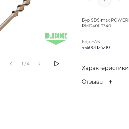
Бур SDS-max POWERMAX
PMD40L0340
Код EAN
4660011242101
1
/
4
Характеристики
Отзывы
Код EAN
ОСТАВИТЬ ОТЗ
Бренд
Отзыв