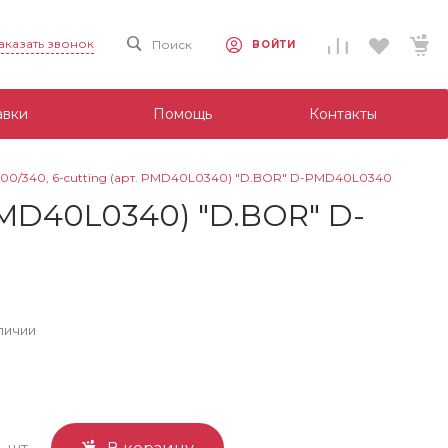
аказать звонок
Поиск
ВОЙТИ
авки
Помощь
Контакты
0/340, 6-cutting (арт. PMD40L0340) "D.BOR" D-PMD40L0340
PMD40L0340) "D.BOR" D-
личии
шт.