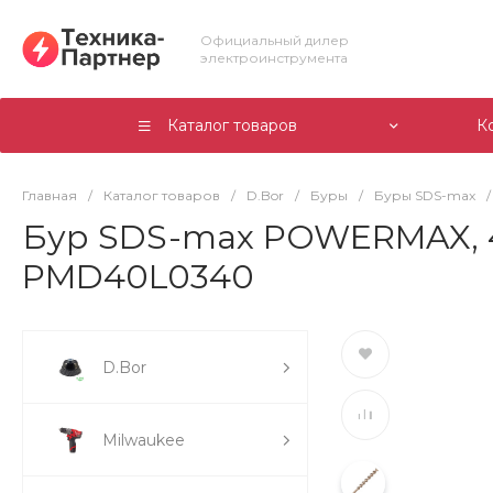
Официальный дилер
электроинструмента
Каталог товаров
К
Главная
/
Каталог товаров
/
D.Bor
/
Буры
/
Буры SDS-max
/
Бур SDS-max POWERMAX, 40
PMD40L0340
D.Bor
Milwaukee