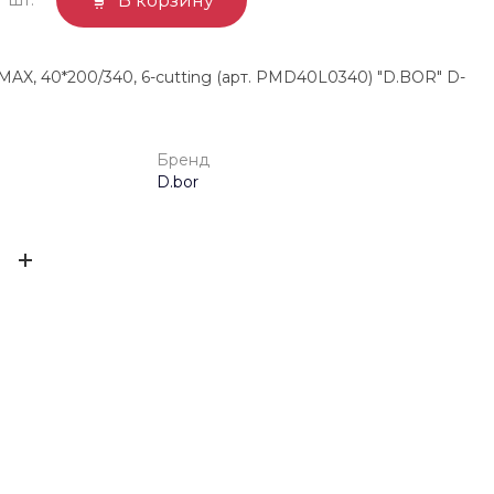
В корзину
, 40*200/340, 6-cutting (арт. PMD40L0340) "D.BOR" D-
Бренд
D.bor
4660011242101
ЫВ
D.bor
ов ещё нет – ваш может стать первым