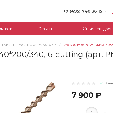
+7 (495) 740 36 15
З
+7 (495) 740 36 15
г. Москва, Филевский
омпания
Отзывы
Стоимость дост
бульвар, д.10, к.3
Пн-Пт: 10:00-18:00
Cб-Вс: Выходной
Буры SDS-max "POWERMAX" 6-cut
/
Бур SDS-max POWERMAX, 40*20
mail@tool-partner.ru
*200/340, 6-cutting (арт. 
В на
7 900 ₽
-
+