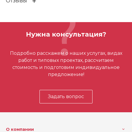
Отзывы
Код EAN
4660011244600
Бренд
D.bor
ОСТАВИТЬ ОТЗЫВ
Вес (кг)
0.0420 кг
Нужна консультация?
Отзывов ещё нет – ваш может стать
Подробно расскажем о наших услугах, видах
первым
работ и типовых проектах, рассчитаем
стоимость и подготовим индивидуальное
предложение!
Задать вопрос
О компании