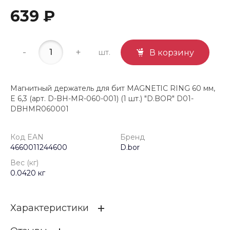
639 ₽
-
+
шт.
В корзину
Магнитный держатель для бит MAGNETIC RING 60 мм,
E 6,3 (арт. D-BH-MR-060-001) (1 шт.) "D.BOR" D01-
DBHMR060001
Код EAN
Бренд
4660011244600
D.bor
Вес (кг)
0.0420 кг
Характеристики