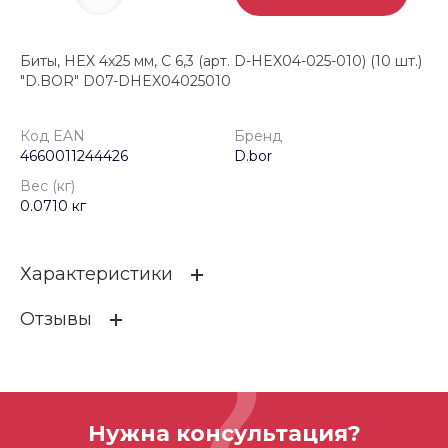
Биты, HEX 4x25 мм, C 6,3 (арт. D-HEX04-025-010) (10 шт.)
"D.BOR" D07-DHEX04025010
Код EAN
Бренд
4660011244426
D.bor
Вес (кг)
0.0710 кг
Характеристики
Отзывы
Код EAN
4660011244426
Бренд
D.bor
ОСТАВИТЬ ОТЗЫВ
Вес (кг)
0.0710 кг
Нужна консультация?