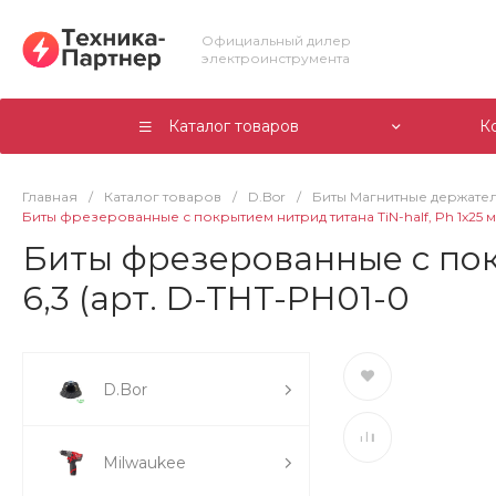
Официальный дилер
электроинструмента
Каталог товаров
К
Главная
/
Каталог товаров
/
D.Bor
/
Биты Магнитные держате
Биты фрезерованные с покрытием нитрид титана TiN-half, Ph 1x25 мм,
Биты фрезерованные с покры
6,3 (арт. D-THT-PH01-0
D.Bor
Milwaukee