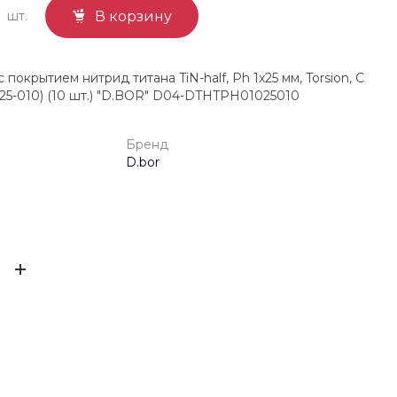
шт.
В корзину
окрытием нитрид титана TiN-half, Ph 1x25 мм, Torsion, C
025-010) (10 шт.) "D.BOR" D04-DTHTPH01025010
Бренд
D.bor
4660011244211
ЫВ
D.bor