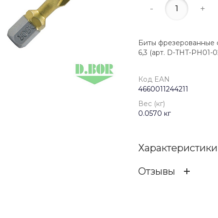
-
+
Биты фрезерованные с п
6,3 (арт. D-THT-PH01-
Код EAN
4660011244211
Вес (кг)
0.0570 кг
Характеристики
Отзывы
Код EAN
ОСТАВИТЬ ОТЗ
Бренд