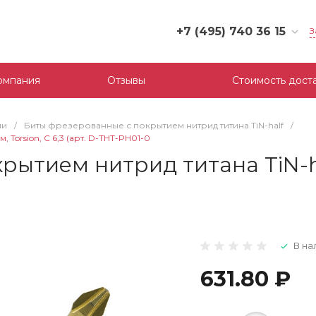
+7 (495) 740 36 15
З
+7 (495) 740 36 15
г. Москва, Филевский
омпания
Отзывы
Стоимость дост
бульвар, д.10, к.3
Пн-Пт: 10:00-18:00
Cб-Вс: Выходной
ли
/
Биты фрезерованные с покрытием нитрид титина TiN-half
/
mail@tool-partner.ru
 Torsion, C 6,3 (арт. D-THT-PH01-0
тием нитрид титана TiN-half
В на
631.80 ₽