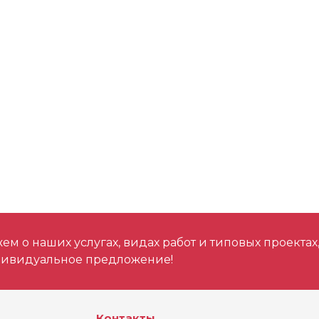
Для аккумулятора 
Емкость аккумулят
Для аккумулятора
Для аккумулятора
м о наших услугах, видах работ и типовых проектах
дивидуальное предложение!
Контакты