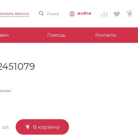
аказать звонок
Поиск
ВОЙТИ
авки
Помощь
Контакты
2451079
личии
шт.
В корзину