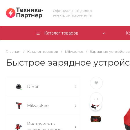
Официальный дилер
электроинструмента
Каталог товаров
К
Главная
/
Каталог товаров
/
Milwaukee
/
Зарядные устройства
Быстрое зарядное устройст
D.Bor
Milwaukee
Инструменты
аккумуляторные