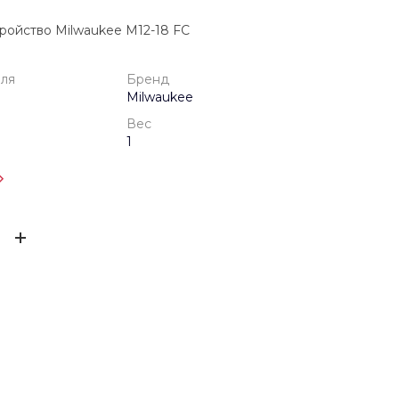
ройство Milwaukee M12-18 FC
еля
Бренд
Milwaukee
Вес
1
одителя
1 год
ЫВ
Milwaukee