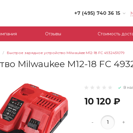
+7 (495) 740 36 15
З
+7 (495) 740 36 15
г. Москва, Филевский
омпания
Отзывы
Стоимость дост
бульвар, д.10, к.3
Пн-Пт: 10:00-18:00
Cб-Вс: Выходной
/
Быстрое зарядное устройство Milwaukee M12-18 FC 4932451079
mail@tool-partner.ru
во Milwaukee M12-18 FC 493
В на
10 120 ₽
-
+