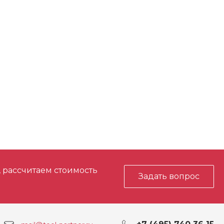
Li-Ion
да
ора (Ah)
2.0, 3.0, 4.0, 6.0
 NiCd
нет
 NiMH
нет
, рассчитаем стоимость
Задать вопрос