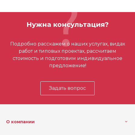
Вес (кг)
0.5
ОСТАВИТЬ ОТЗЫВ
Кол-во в упаковке
1
Нужна консультация?
Цвет
Оранжевый
Отзывов ещё нет – ваш может стать
Размер
S/M
Подробно расскажем о наших услугах, видах
первым
работ и типовых проектах, рассчитаем
стоимость и подготовим индивидуальное
предложение!
Задать вопрос
О компании