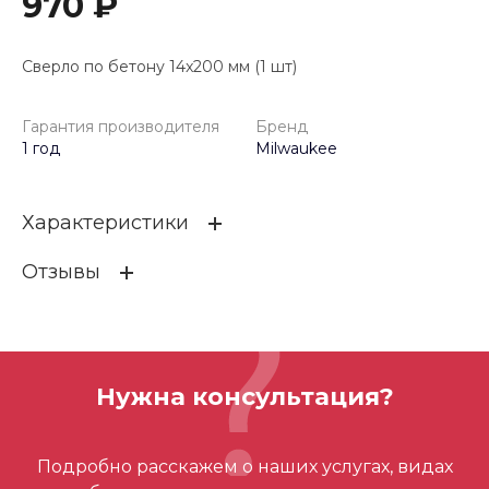
970 ₽
Сверло по бетону 14x200 мм (1 шт)
Гарантия производителя
Бренд
1 год
Milwaukee
Характеристики
Отзывы
Гарантия производителя
1 год
Бренд
Milwaukee
ОСТАВИТЬ ОТЗЫВ
Нужна консультация?
Отзывов ещё нет – ваш может стать
Подробно расскажем о наших услугах, видах
первым