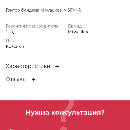
Гейтор бандана Milwaukee NGFM-R
Гарантия производителя
Бренд
1 год
Milwaukee
Цвет
Красный
Характеристики
Отзывы
Гарантия производителя
1 год
Бренд
Milwaukee
ОСТАВИТЬ ОТЗЫВ
Цвет
Красный
Нужна консультация?
Отзывов ещё нет – ваш может стать