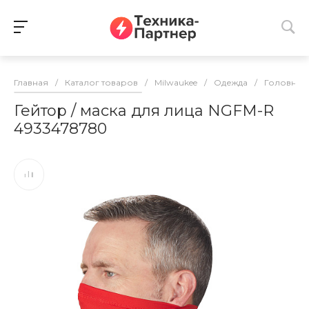
Главная
/
Каталог товаров
/
Milwaukee
/
Одежда
/
Головные
Гейтор / маска для лица NGFM-R
4933478780