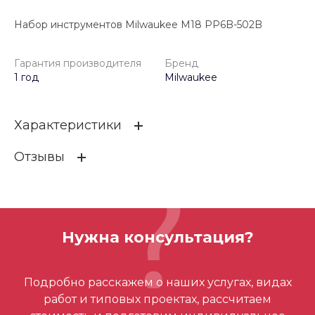
Набор инструментов Milwaukee M18 PP6B-502B
Гарантия производителя
Бренд
1 год
Milwaukee
Характеристики
Отзывы
Гарантия производителя
1 год
Бренд
Milwaukee
ОСТАВИТЬ ОТЗЫВ
Нужна консультация?
Отзывов ещё нет – ваш может стать
Подробно расскажем о наших услугах, видах
первым
работ и типовых проектах, рассчитаем