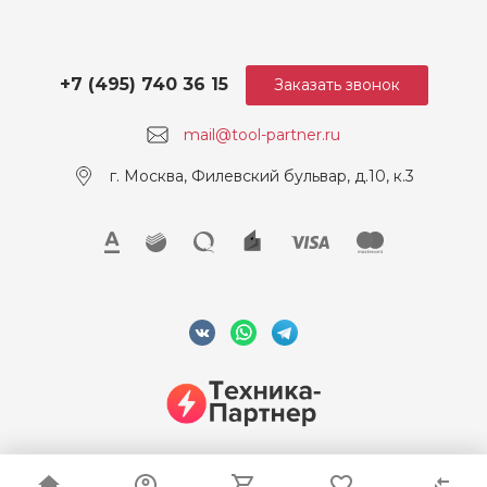
сть в дереве, мм
Макс. режущая способно
3
сть в стали, мм
+7 (495) 740 36 15
Заказать звонок
Угол наклона, градус
45
mail@tool-partner.ru
Частота хода без нагрузк
800 - 3000
г. Москва, Филевский бульвар, д.10, к.3
и, дв/мин
Напряжение, В
12
© 2026 ООО "Техника-Партнер", ИНН 7715962922, Все права