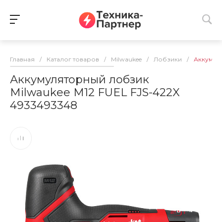
Главная
/
Каталог товаров
/
Milwaukee
/
Лобзики
/
Аккумуля
Аккумуляторный лобзик
Milwaukee M12 FUEL FJS-422X
4933493348