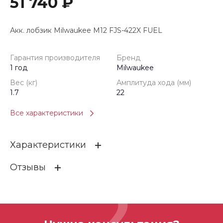
51 740 ₽
Акк. лобзик Milwaukee M12 FJS-422X FUEL
Гарантия производителя
Бренд
1 год
Milwaukee
Вес (кг)
Амплитуда хода (мм)
1.7
22
Все характеристики
Характеристики
Отзывы
Гарантия производителя
1 год
Бренд
Milwaukee
ОСТАВИТЬ ОТЗЫВ
Вес (кг)
1.7