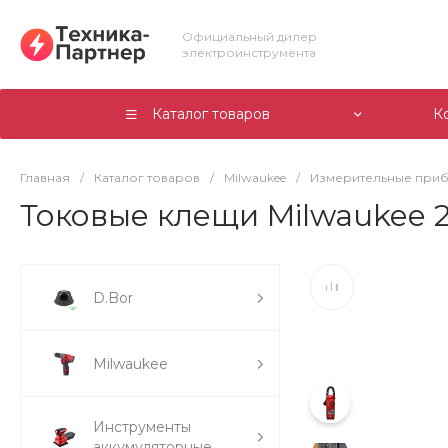
Официальный дилер
электроинструмента
Каталог товаров
К
Главная
/
Каталог товаров
/
Milwaukee
/
Измерительные при
Токовые клещи Milwaukee 2
D.Bor
Milwaukee
Инструменты
аккумуляторные