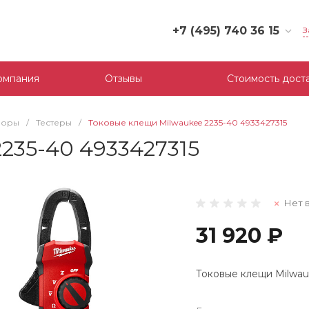
+7 (495) 740 36 15
З
+7 (495) 740 36 15
г. Москва, Филевский
омпания
Отзывы
Стоимость дост
бульвар, д.10, к.3
Пн-Пт: 10:00-18:00
Cб-Вс: Выходной
боры
/
Тестеры
/
Токовые клещи Milwaukee 2235-40 4933427315
mail@tool-partner.ru
235-40 4933427315
Нет 
31 920 ₽
Токовые клещи Milwau