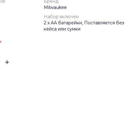
еля
Бренд
Milwaukee
Набор включён
2 x AA батарейки, Поставляется без
кейса или сумки
одителя
1 год
ЫВ
Milwaukee
0.3
ов ещё нет – ваш может стать первым
2 x AA батарейки, Поставляется