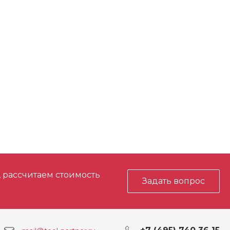
МОм)
40
тоянный ток (А)
400
, рассчитаем стоимость
Задать вопрос