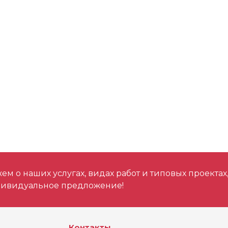
Сопротивление (
Переменный / пос
м о наших услугах, видах работ и типовых проектах
дивидуальное предложение!
Контакты