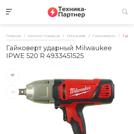
Главная
/
Каталог товаров
/
Milwaukee
/
Гайковерты
/
Гайко
Гайковерт ударный Milwaukee
IPWE 520 R 4933451525