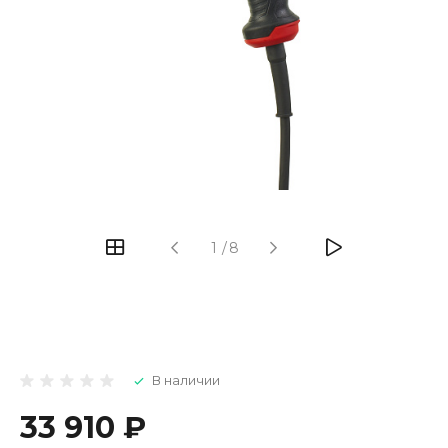
1
/
8
В наличии
33 910 ₽