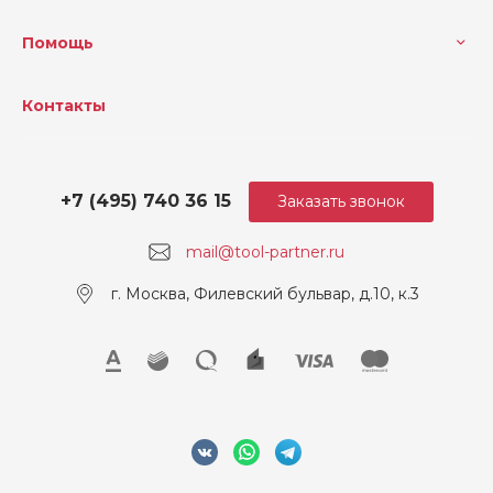
б/мин)
Помощь
Зарядное устройство
-
Аккумулятор
-
Контакты
Тип хвостовика
⅜″ квадратный
Напряжение, В
18
+7 (495) 740 36 15
Заказать звонок
mail@tool-partner.ru
г. Москва, Филевский бульвар, д.10, к.3