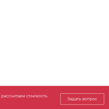
й)
да
Коробке
0
5.4
Лопаточный выключатель без
блокировки
, рассчитаем стоимость
Задать вопрос