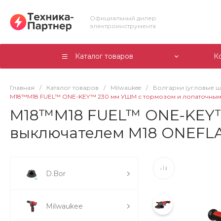
Официальный дилер
электроинструмента
Каталог товаров
К
Главная
/
Каталог товаров
/
Milwaukee
/
Болгарки (угловые 
M18™M18 FUEL™ ONE-KEY™ 230 мм УШМ с тормозом и лопаточным
M18™M18 FUEL™ ONE-KEY™
выключателем M18 ONEFLA
D.Bor
Milwaukee