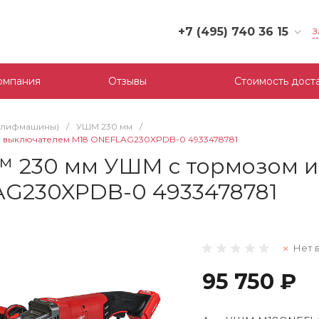
+7 (495) 740 36 15
З
+7 (495) 740 36 15
г. Москва, Филевский
омпания
Отзывы
Стоимость дост
бульвар, д.10, к.3
Пн-Пт: 10:00-18:00
Cб-Вс: Выходной
шлифмашины)
/
УШМ 230 мм
/
mail@tool-partner.ru
 выключателем M18 ONEFLAG230XPDB-0 4933478781
 230 мм УШМ с тормозом и
G230XPDB-0 4933478781
Нет 
95 750 ₽