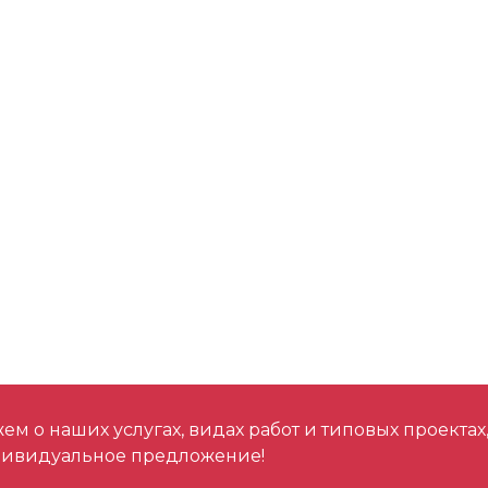
LLO (с блокировко
Поставляется в
Аккумулятор
Общий вес (кг)
Переключатель
м о наших услугах, видах работ и типовых проектах
дивидуальное предложение!