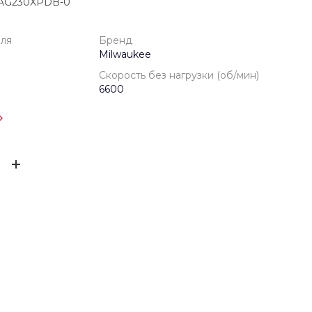
AG230XPDB-0
еля
Бренд
Milwaukee
Скорость без нагрузки (об/мин)
6600
одителя
1 год
ЫВ
Milwaukee
18
ов ещё нет – ваш может стать первым