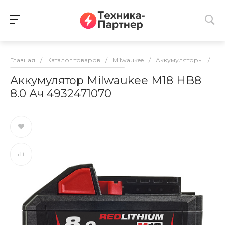
Главная
/
Каталог товаров
/
Milwaukee
/
Аккумуляторы
/
Ак
Аккумулятор Milwaukee M18 HB8
8.0 Ач 4932471070