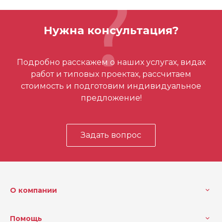
ОСТАВИТЬ ОТЗЫВ
Система
M12
Нужна консультация?
Вес (кг)
0.2
Отзывов ещё нет – ваш может стать
Емкость аккумулятора (Ач)
2.5
Подробно расскажем о наших услугах, видах
первым
работ и типовых проектах, рассчитаем
Напряжение (В)
12
стоимость и подготовим индивидуальное
Емкость аккумулятора, Ач
2.5
предложение!
Напряжение, В
12
Задать вопрос
О компании
Помощь