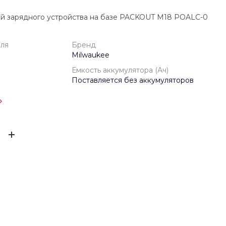
ей зарядного устройства на базе PACKOUT M18 POALC-0
еля
Бренд
Milwaukee
Емкость аккумулятора (Ач)
Поставляется без аккумуляторов
одителя
1 год
ЫВ
Milwaukee