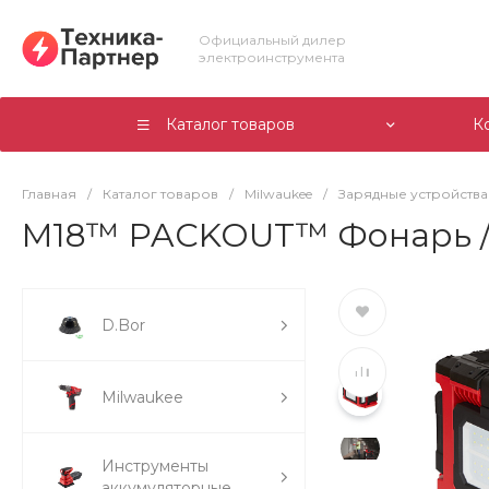
Официальный дилер
электроинструмента
Каталог товаров
К
Главная
/
Каталог товаров
/
Milwaukee
/
Зарядные устройства
M18™ PACKOUT™ Фонарь / 
D.Bor
Milwaukee
Инструменты
аккумуляторные