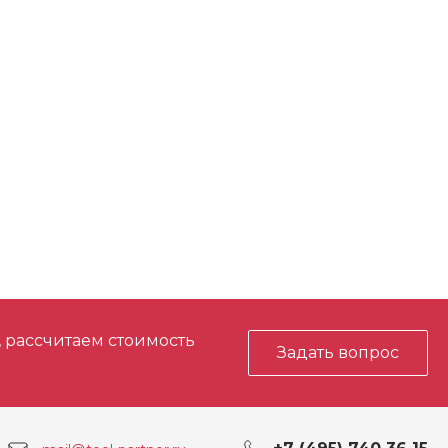
3,000
Все аккумуляторы MILWAUKEE®
M18™
ты с
12 / 8 / 4
 В5 (ч)
ти IP
54
5,9
, рассчитаем стоимость
люмен)
3,000
Задать вопрос