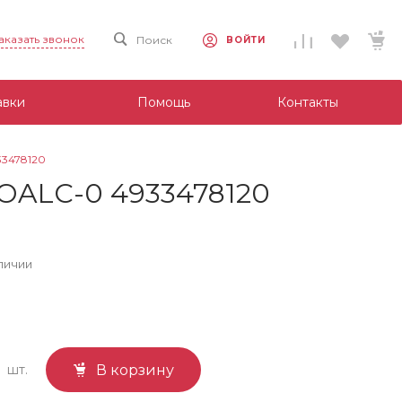
аказать звонок
Поиск
ВОЙТИ
авки
Помощь
Контакты
3478120
OALC-0 4933478120
личии
шт.
В корзину