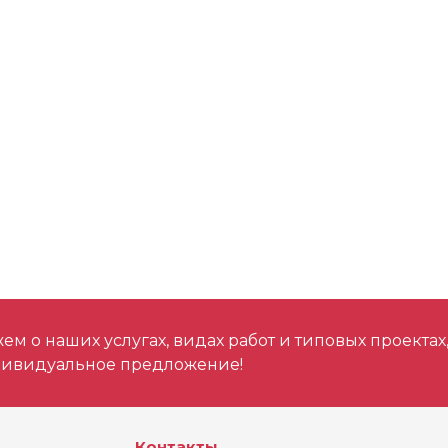
Световой поток
Совместимость
Макс. время рабо
аккумулятором М18
Класс защищеннос
Общий вес (кг)
м о наших услугах, видах работ и типовых проектах
Световой поток (
дивидуальное предложение!
Контакты