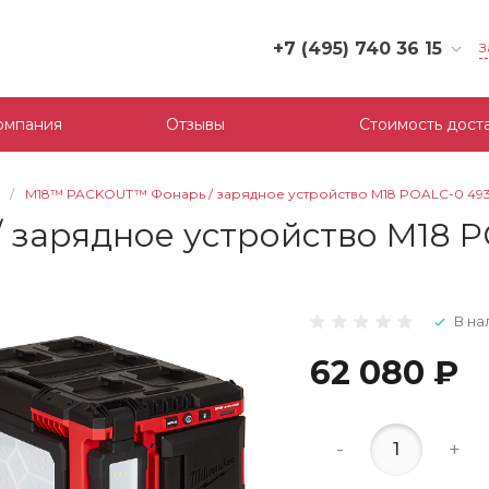
+7 (495) 740 36 15
З
+7 (495) 740 36 15
г. Москва, Филевский
омпания
Отзывы
Стоимость дост
бульвар, д.10, к.3
Пн-Пт: 10:00-18:00
Cб-Вс: Выходной
/
M18™ PACKOUT™ Фонарь / зарядное устройство M18 POALC-0 493
mail@tool-partner.ru
зарядное устройство M18 P
В на
62 080 ₽
-
+