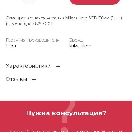
Самоврезающаяся насадка Milwaukee SFD 76мм (1 шт)
(замена для 48253001)
Гарантия производителя
Бренд
1 год
Milwaukee
Характеристики
Отзывы
Гарантия производителя
1 год
Бренд
Milwaukee
ОСТАВИТЬ ОТЗЫВ
Нужна консультация?
Отзывов ещё нет – ваш может стать
Подробно расскажем о наших услугах, видах