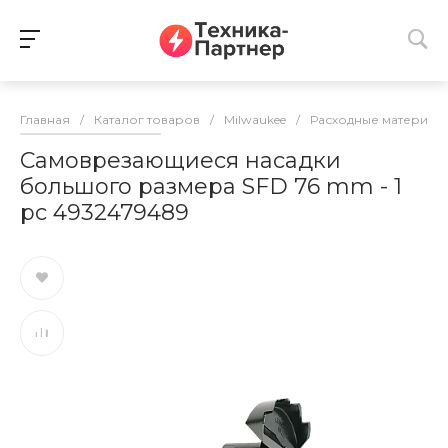
Главная
/
Каталог товаров
/
Milwaukee
/
Расходные материалы
Самоврезающиеся насадки
большого размера SFD 76 mm - 1
pc 4932479489