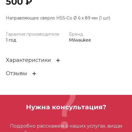
500 ₽
Направляющее сверло HSS-Co Ø 6 x 89 мм (1 шт)
Гарантия производителя
Бренд
1 год
Milwaukee
Характеристики
Отзывы
Гарантия производителя
1 год
Бренд
Milwaukee
ОСТАВИТЬ ОТЗЫВ
Нужна консультация?
Отзывов ещё нет – ваш может стать
Подробно расскажем о наших услугах, видах
первым