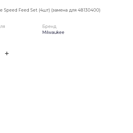
e Speed Feed Set (4шт) (замена для 48130400)
еля
Бренд
Milwaukee
одителя
1 год
ЫВ
Milwaukee
ов ещё нет – ваш может стать первым