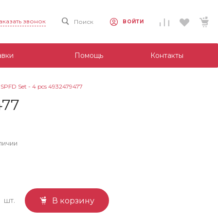
аказать звонок
Поиск
ВОЙТИ
авки
Помощь
Контакты
SPFD Set - 4 pcs 4932479477
477
личии
шт.
В корзину