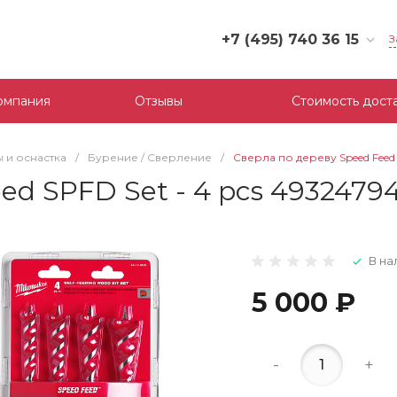
+7 (495) 740 36 15
З
+7 (495) 740 36 15
г. Москва, Филевский
омпания
Отзывы
Стоимость дост
бульвар, д.10, к.3
Пн-Пт: 10:00-18:00
Cб-Вс: Выходной
 и оснастка
/
Бурение / Сверление
/
Сверла по дереву Speed Feed 
mail@tool-partner.ru
ed SPFD Set - 4 pcs 4932479
В на
5 000 ₽
-
+