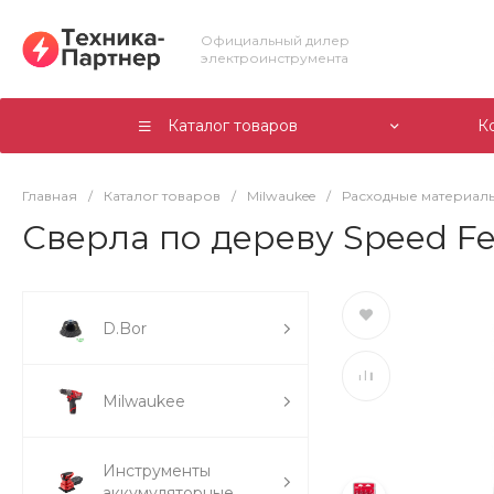
Официальный дилер
электроинструмента
Каталог товаров
К
Главная
/
Каталог товаров
/
Milwaukee
/
Расходные материалы
Сверла по дереву Speed Fe
D.Bor
Milwaukee
Инструменты
аккумуляторные