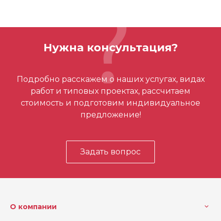
Бренд
Milwaukee
ОСТАВИТЬ ОТЗЫВ
Вес
2
Нужна консультация?
Кол-во в упаковке
12
Отзывов ещё нет – ваш может стать
Подробно расскажем о наших услугах, видах
первым
работ и типовых проектах, рассчитаем
стоимость и подготовим индивидуальное
предложение!
Задать вопрос
О компании